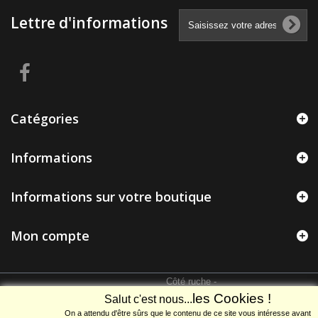
Lettre d'informations
Catégories
Informations
Informations sur votre boutique
Mon compte
Côté ruche
-
Caisse de récolte Nicot
- Moyenne :
4.8
/
5
- Basée sur
4
avis clients
les Cookies !
Salut c'est nous...
On a attendu d'être sûrs que le contenu de ce site vous intéresse avant