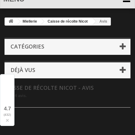
Miellerie
Caisse de récolte Nicot
Avis
CATÉGORIES
DÉJÀ VUS
CAISSE DE RÉCOLTE NICOT - AVIS
Il y a 4 avis.
4.7
(432)
×