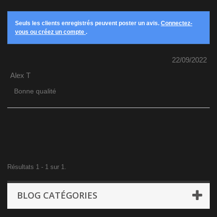
Seuls les clients enregistrés peuvent poster un avis.
Connectez-
vous ou créez un compte
.
22/09/2022
Alex T
Bonne qualité
Résultats 1 - 1 sur 1.
BLOG CATÉGORIES