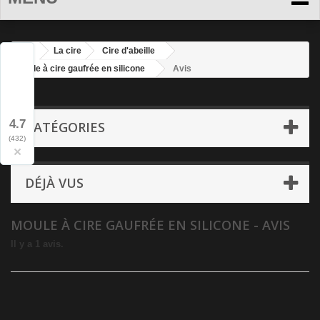
La cire
Cire d'abeille
Moule à cire gaufrée en silicone
Avis
4.7
CATÉGORIES
(432)
×
DÉJÀ VUS
MOULE À CIRE GAUFRÉE EN SILICONE - AVIS
Il y a 1 avis.