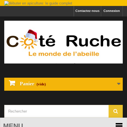
Contactez-nous
Connexion
Panier
(vide)
MENU