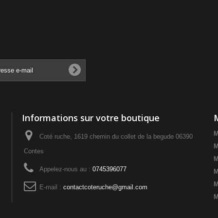
Informations sur votre boutique
M
Coté ruche, 1619 chemin du collet de la begude 06390
M
Contes
M
Appelez-nous au :
0745396077
M
M
E-mail :
contactcoteruche@gmail.com
M