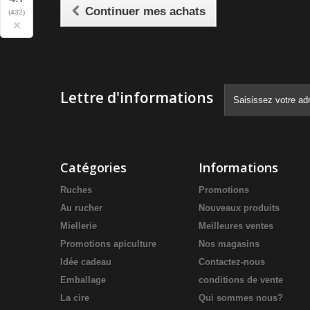
Continuer mes achats
(432)
×
Lettre d'informations
Catégories
Informations
Ruches
Promotions
Au rucher
Nouveaux produits
Miellerie
Meilleures ventes
Promotions apiculture
Nos magasins
Idée cadeau
Contactez-nous
Emballage
conditions de vente
La cire
Qui sommes nous?