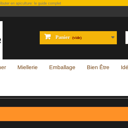
Panier
(vide)
her
Miellerie
Emballage
Bien Être
Id