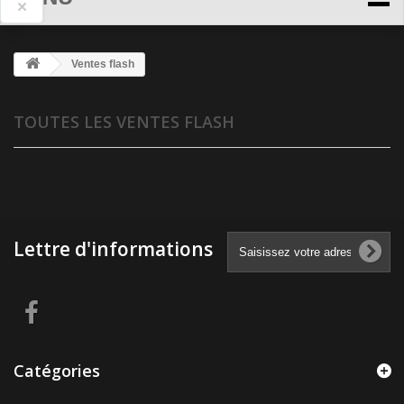
×
Ventes flash
TOUTES LES VENTES FLASH
Lettre d'informations
Catégories