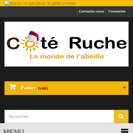
Contactez-nous
Connexion
Panier
(vide)
MENU