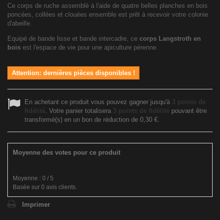
Ce corps de ruche assemblé à l'aide de quatre belles planches en bois
poncées, collées et clouées ensemble est prêt à recevoir votre colonie
d'abeille.
Equipé de bande lisse et bande intercadre, ce
corps Langstroth en
bois
est l'espace de vie pour une apiculture pérenne.
Attention: dernières pièces disponibles !
En achetant ce produit vous pouvez gagner jusqu'à
3
points de
fidélité
. Votre panier totalisera
3
points de fidélité
pouvant être
transformé(s) en un bon de réduction de
0,30 €
.
Moyenne des votes pour ce produit
Moyenne :
0
/
5
Basée sur
0
avis clients.
Imprimer