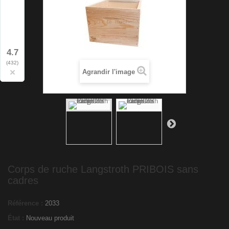
4.7
(432)
×
Agrandir l'image
Corps de ruche Langstroth PRIBOIS sans
cadres
Référence :
2033
État :
Nouveau produit