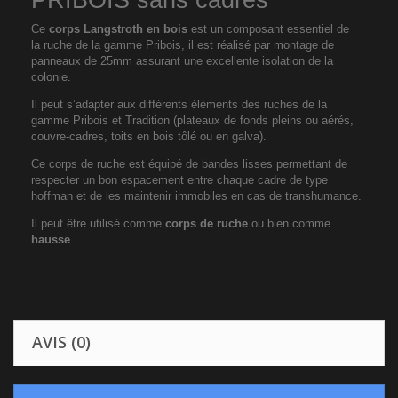
PRIBOIS sans cadres
Ce
corps Langstroth en bois
est un composant essentiel de
la ruche de la gamme Pribois, il est réalisé par montage de
panneaux de 25mm assurant une excellente isolation de la
colonie.
Il peut s’adapter aux différents éléments des ruches de la
gamme Pribois et Tradition (plateaux de fonds pleins ou aérés,
couvre-cadres, toits en bois tôlé ou en galva).
Ce corps de ruche est équipé de bandes lisses permettant de
respecter un bon espacement entre chaque cadre de type
hoffman et de les maintenir immobiles en cas de transhumance.
Il peut être utilisé comme
corps de ruche
ou bien comme
hausse
AVIS (0)