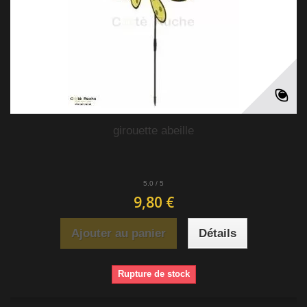
girouette abeille
5.0
/
5
9,80 €
Ajouter au panier
Détails
Rupture de stock