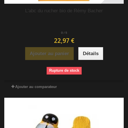
L'abc du rucher bio de Rémy Bacher
0
/
5
22,97 €
Ajouter au panier
Détails
Rupture de stock
Ajouter au comparateur