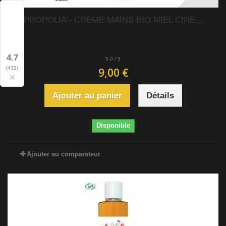
PROPOLIA - CREME MAINS BIO MIEL CIRE...
4.7
5.0
/
5
(432)
9,00 €
×
Ajouter au panier
Détails
Disponible
Ajouter au comparateur