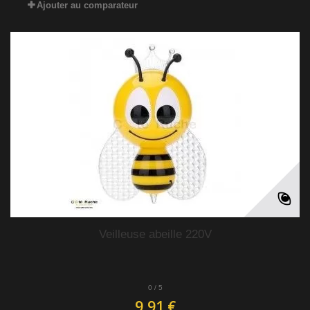
Ajouter au comparateur
Veilleuse abeille 220V
0
/
5
9,91 €