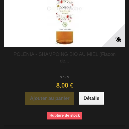
POLENIA - SHAMPOING BIO AU MIEL (Flacon
de...
5.0
/
5
8,00 €
Ajouter au panier
Détails
Rupture de stock