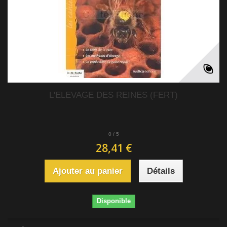
L'ELEVAGE DES REINES (FERT)
0
/
5
28,41 €
Ajouter au panier
Détails
Disponible