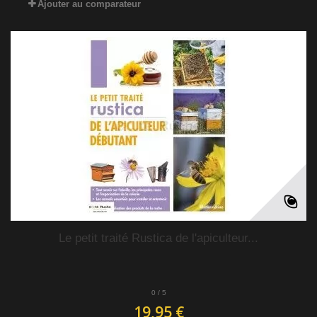
Ajouter au comparateur
Le petit traité Rustica de l'apiculteur...
0
/
5
19,95 €