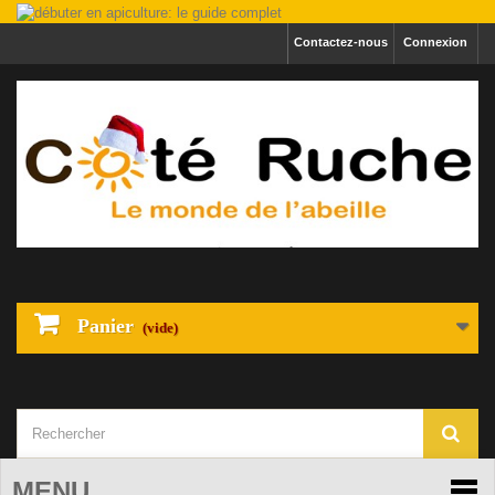
Contactez-nous
Connexion
Panier
(vide)
MENU