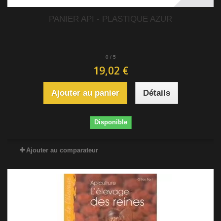
PANIER API - PLASTIQUE AZUR
0
/
5
19,02 €
Ajouter au panier
Détails
Disponible
Ajouter au comparateur