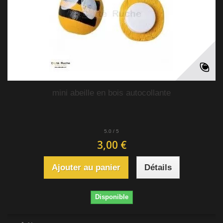
mini abeille en bois autocollante
5.0
/
5
3,00 €
Ajouter au panier
Détails
Disponible