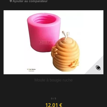
Ajouter au comparateur
Moule à bougie ruche
0
/
5
12,01 €