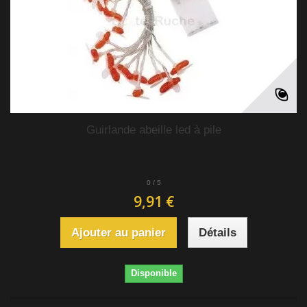
Guirlande abeille led à pile
0
/
5
9,91 €
Ajouter au panier
Détails
Disponible