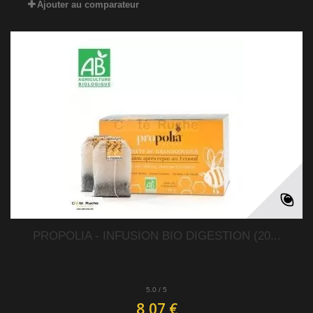
Ajouter au comparateur
PROPOLIA - INFUSION BIO DIGESTION (20...
5.0
/
5
8,07 €