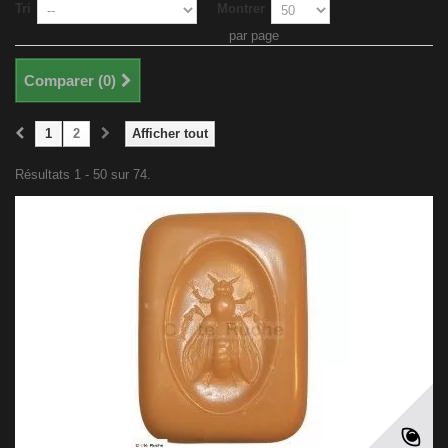
Tri
Montrer
par page
Comparer (
0
)
1
2
Afficher tout
Résultats 1 - 50 sur 74.