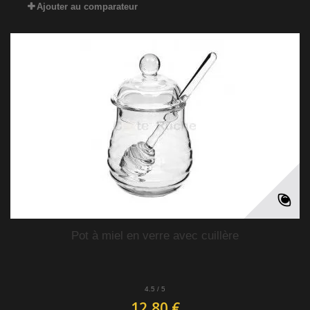
Ajouter au comparateur
Pot à miel en verre avec cuillère
4.5
/
5
12,80 €