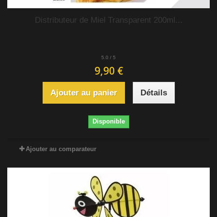
Distributeur de Miel Transparent 200ml...
5.0
/
5
9,90 €
Ajouter au panier
Détails
Disponible
Ajouter au comparateur