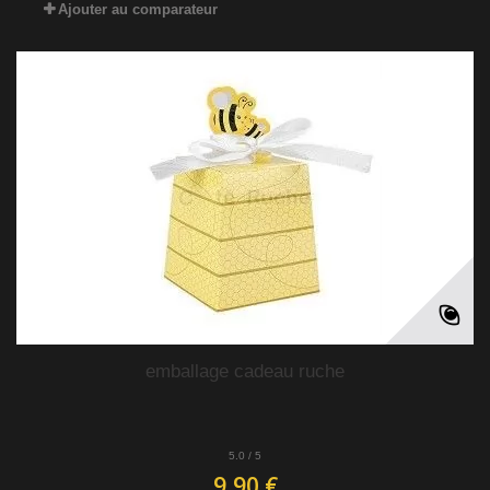
Ajouter au comparateur
emballage cadeau ruche
5.0
/
5
9,90 €