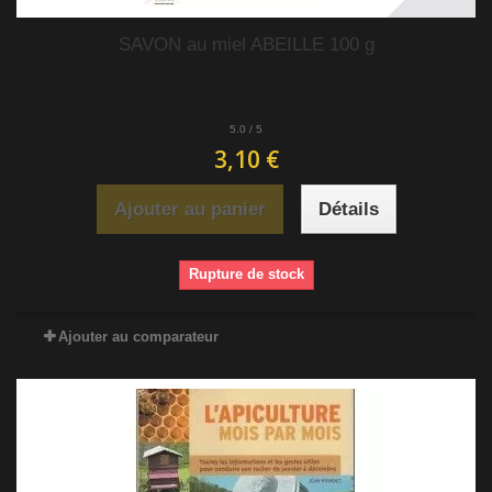
SAVON au miel ABEILLE 100 g
5.0
/
5
3,10 €
Ajouter au panier
Détails
Rupture de stock
Ajouter au comparateur