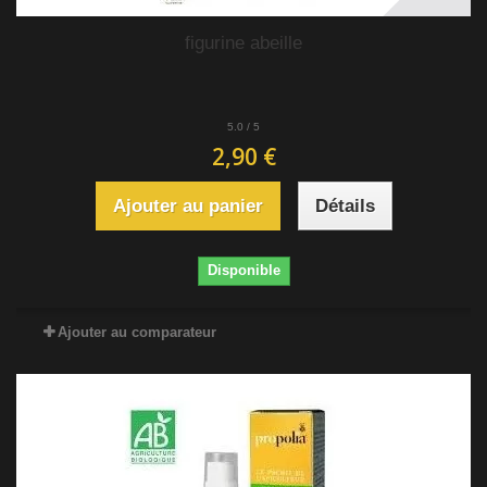
figurine abeille
5.0
/
5
2,90 €
Ajouter au panier
Détails
Disponible
Ajouter au comparateur