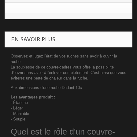
EN SAVOIR PLUS
Observez et jugez l'état de vos ruches sans avoir à ouvrir la
ruche.
La souplesse de ce couvre-cadres vous offre la possibilité
d'ouvrir sans avoir à l'enlever complètement. C'est ainsi que vous
éviterez une perte de chaleur dans la ruche.
Aux dimensions d'une ruche Dadant 10c
Les avantages produit :
- Étanche
- Léger
- Maniable
- Souple
Quel est le rôle d'un couvre-