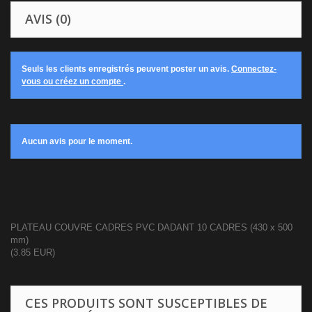
AVIS (0)
Seuls les clients enregistrés peuvent poster un avis.
Connectez-
vous ou créez un compte
.
Aucun avis pour le moment.
PLATEAU COUVRE CADRES PVC DADANT 10 CADRES (430 x 500
mm)
(
3.85
EUR
)
CES PRODUITS SONT SUSCEPTIBLES DE