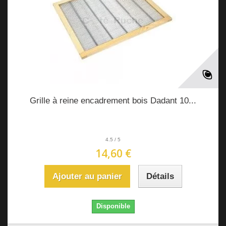
Grille à reine encadrement bois Dadant 10...
4.5
/
5
14,60 €
Ajouter au panier
Détails
Disponible