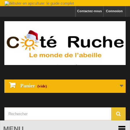
Contactez-nous
Connexion
Panier
(vide)
MENU