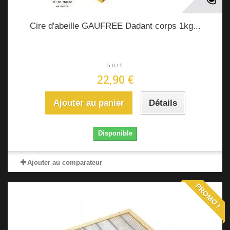
Cire d'abeille GAUFREE Dadant corps 1kg...
5.0
/
5
22,90 €
Ajouter au panier
Détails
Disponible
Ajouter au comparateur
PROMO !