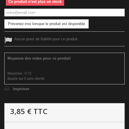
Ce produit n'est plus en stock
Prévenez-moi lorsque le produit est disponible
Aucun point de fidélité pour ce produit.
Moyenne des votes pour ce produit
Moyenne :
0
/
5
Basée sur
0
avis clients.
Imprimer
3,85 €
TTC