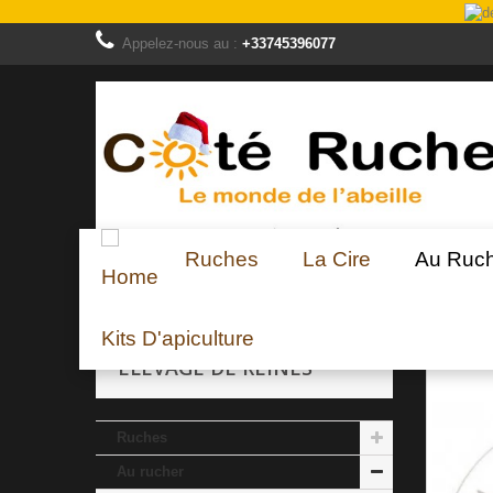
Appelez-nous au :
+33745396077
Ruches
La Cire
Au Ruc
Au rucher
Elevage de reines
CISEAUX A C
Kits D'apiculture
ELEVAGE DE REINES
Ruches
Au rucher