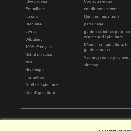
Idée cadeau
Contactez-nous
Emballage
conditions de vente
La cire
Qui sommes nous?
Bien être
parrainage
Livres
guide des tailles pour les
vêtement d'apiculture
Débutant
Débuter en apiculture: le
100% Français
guide complet
Début de saison
Vos moyens de paiement
Noel
sitemap
Hivernage
Formation
Outils d'apiculture
Kits d'apiculture