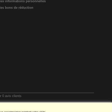
es informations personnelles
es bons de réduction
ur
0
avis clients