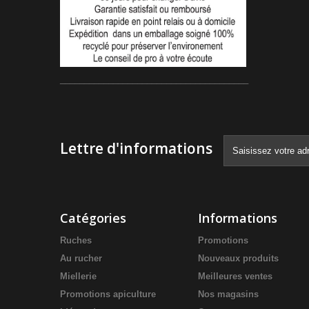
_______________________________________
Lettre d'informations
Catégories
Informations
Ruches
Promotions
Au rucher
Nouveaux produits
Miellerie
Meilleures ventes
Promotions apiculture
Nos magasins