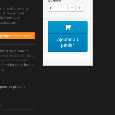
Quantité
 reine de suivre les
rs de l'essaimage.
 indolore avec
de précision.
 pièces disponibles !
Ajouter au
panier
roduit vous pouvez
point de fidélité
. Votre
1
point de fidélité
nsformé(s) en un bon de
 €
.
pour ce produit
s.