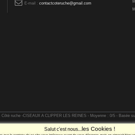
M
E-mail :
contactcoteruche@gmail.com
M
Côté ruche
-
CISEAUX A CLIPPER LES REINES
- Moyenne :
0
/
5
- Basée s
les Cookies !
Salut c'est nous...