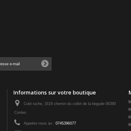
Informations sur votre boutique
M
Coté ruche, 1619 chemin du collet de la begude 06390
M
Contes
M
Appelez-nous au :
0745396077
M