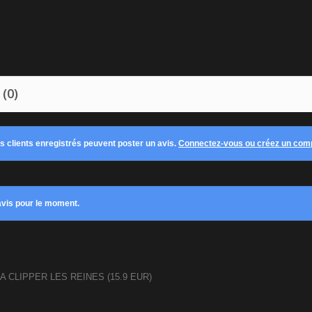
 (0)
es clients enregistrés peuvent poster un avis.
Connectez-vous ou créez un com
vis pour le moment.
A CLIPPER LES REINES
(
15.9
EUR
)