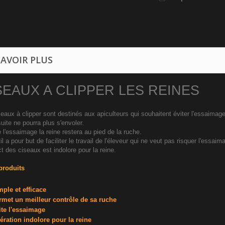
SAVOIR PLUS
SEAUX A CLIPPER LES REINES
eaux à clipper sont destinés aux apiculteurs qui souhaitent éviter l'essaimage. 
suite ne pourra plus s'envoler.
 l'essaimage la reine restera au pied de la ruche.
il a pour but de faciliter le travail de l'éleveur qui ne veut pas risquer l'essaim
t des ciseaux est indolore pour la reine.
produits
mple et efficace
rmet un meilleur contrôle de sa ruche
ite l'essaimage
ération indolore pour la reine