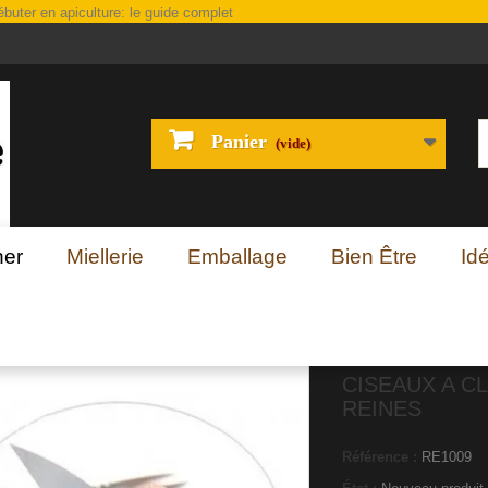
Panier
(vide)
her
Miellerie
Emballage
Bien Être
Id
LIPPER LES REINES
CISEAUX A C
REINES
Référence :
RE1009