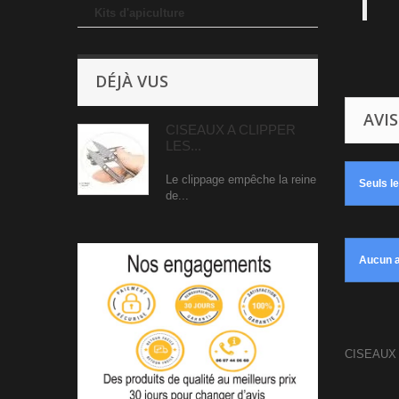
Kits d'apiculture
DÉJÀ VUS
AVIS
CISEAUX A CLIPPER
LES...
Le clippage empêche la reine
Seuls l
de...
Aucun a
CISEAUX 