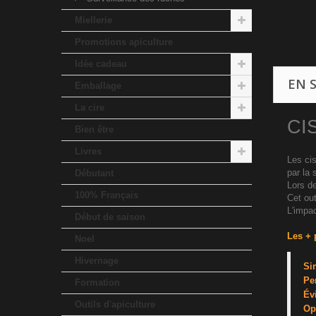
Miellerie
Promotions apiculture
Idée cadeau
EN 
Emballage
La cire
CI
Bien être
Livres
Les cis
par la 
Débutant
Lors de
100% Français
Cet out
L'impac
Début de saison
Les + 
Noel
Hivernage
Si
Pe
Formation
Év
Outils d'apiculture
Op