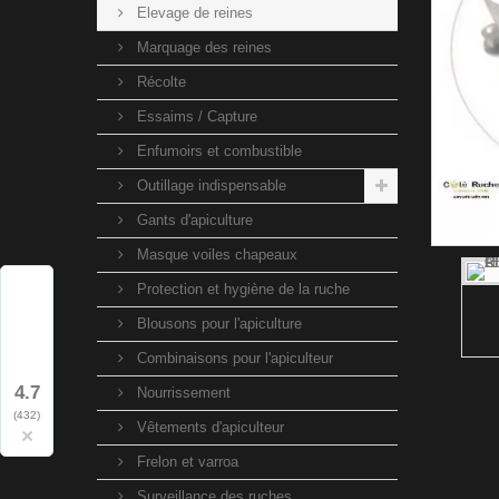
Elevage de reines
Marquage des reines
Récolte
Essaims / Capture
Enfumoirs et combustible
Outillage indispensable
Gants d'apiculture
Masque voiles chapeaux
Protection et hygiène de la ruche
Blousons pour l'apiculture
Combinaisons pour l'apiculteur
4.7
Nourrissement
(432)
Vêtements d'apiculteur
×
Frelon et varroa
Surveillance des ruches