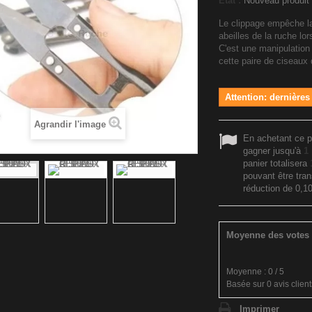
État :
Nouveau produit
Le clippage empêche la
abeilles de la ruche lo
C'est une manipulation
cette
paire de ciseaux 
Attention: dernières
Agrandir l'image
En achetant ce p
gagner jusqu'à
1
panier totalisera
pouvant être tra
réduction de
0,10
Moyenne des votes 
Moyenne :
0
/
5
Basée sur
0
avis client
Imprimer