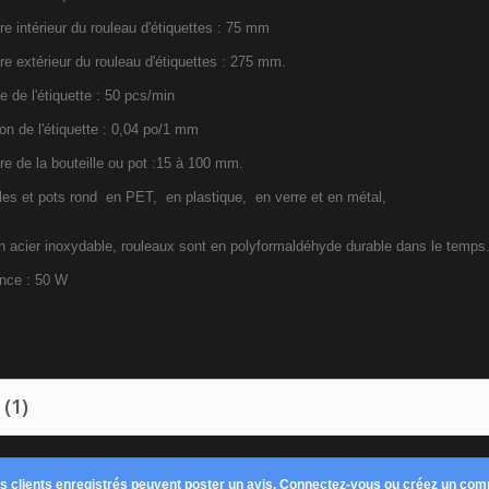
e intérieur du rouleau d'étiquettes : 75 mm
re extérieur du rouleau d'étiquettes : 275 mm.
 de l'étiquette : 50 pcs/min
on de l'étiquette : 0,04 po/1 mm
re de la bouteille ou pot :15 à 100 mm.
lles et pots rond en PET, en plastique, en verre et en métal,
 acier inoxydable,
rouleaux sont en polyformaldéhyde durable dans le temps
nce : 50 W
 (1)
es clients enregistrés peuvent poster un avis.
Connectez-vous ou créez un com