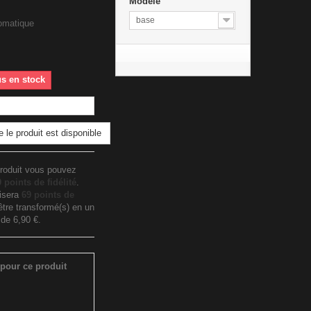
Modèle
base
omatique
us en stock
 le produit est disponible
roduit vous pouvez
9
points de fidélité
.
lisera
69
points de
tre transformé(s) en un
n de
6,90 €
.
pour ce produit