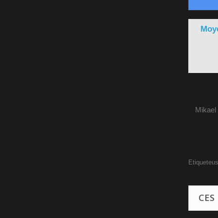
Moye
Mikael
Etiqueteu
CES