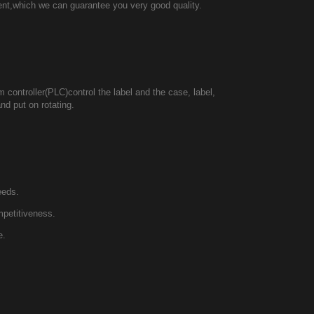
ment,which we can guarantee you very good quality.
 controller(PLC)control the label and the case, label,
and put on rotating.
eeds.
mpetitiveness.
e.