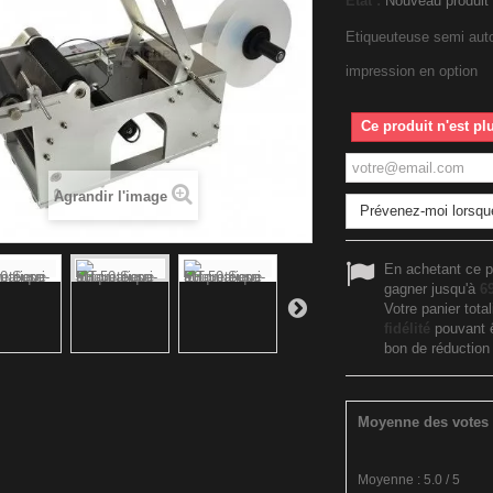
État :
Nouveau produit
Etiqueuteuse semi aut
impression en option
Ce produit n'est pl
Agrandir l'image
Prévenez-moi lorsque
En achetant ce p
gagner jusqu'à
6
Votre panier tota
fidélité
pouvant ê
bon de réductio
Moyenne des votes 
Moyenne :
5.0
/
5