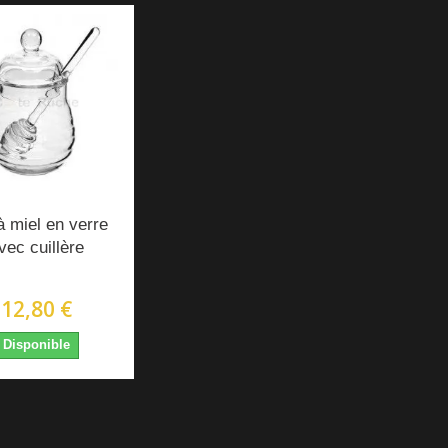
à miel en verre
vec cuillère
12,80 €
Disponible