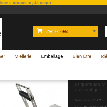
Panier
(vide)
her
Miellerie
Emballage
Bien Être
Id
e
Etiqueteuse M
automatique
Référence :
p1002 b