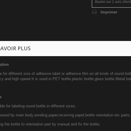
Basée sur
1
avis client
Imprimer
SAVOIR PLUS
ption
e for different size of adhesive label or adhesive film on all kinds of round bot
y and high speed.It is used in PET bottle,plastic bottle,glass bottle,Metal bot
e
ble for labeling round bottle in different sizes;
osed by main body,sending paper,receiving papel,bottle orientation etc parts;
ng the bottle to orientation part by manual and fix the bottle;