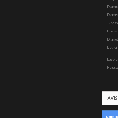
Diamètr
Diamèt
Vitesse
Précisi
Diamèt
Boutei
base
en
Puissa
AVIS
Seuls l