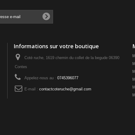
Informations sur votre boutique
M
Coté ruche, 1619 chemin du collet de la begude 06390
M
Contes
M
Appelez-nous au :
0745396077
M
M
E-mail :
contactcoteruche@gmail.com
M