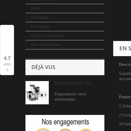
Noel
Hivernage
Formation
Outils d'apiculture
Kits d'apiculture
EN 
4.7
Descri
(432)
DÉJÀ VUS
×
Suitabl
accurac
Etiqueteuse MT-50...
Etiqueuteuse semi
Featur
automatique...
1.Suita
2.Comp
3.Putti