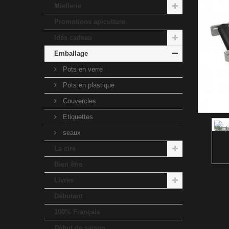
Miellerie
Promotions apiculture
Idée cadeau
Emballage
Pots en verre
Pots en plastique
Couvercles
Etiquettes
seaux
La cire
Bien être
Livres
Débutant
100% Français
Début de saison