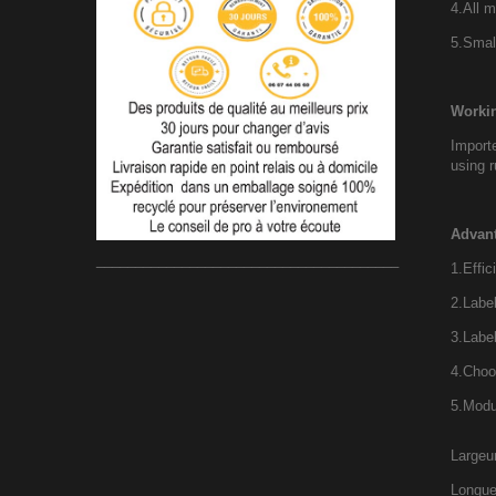
4.All m
5.Smal
Workin
Importe
using r
Advant
_______________________________________
1.Effic
2.Label
3.Label
4.Choo
5.Modu
Largeur
Longueu