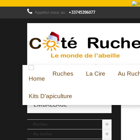
Appelez-nous au :
+33745396077
Ruches
La Cire
Au Ruc
Emballage
Etiqueteuse MT-50 Semi-automatiqu
Kits D'apiculture
EMBALLAGE
Ruches
Au rucher