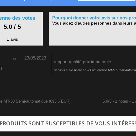
nne des votes
Pourquoi donner votre avis sur nos pro
Vous aidez d'autres personnes dans leurs a
5.0 / 5
1 avis
23/09/2023
5
/
5
rapport qualité prix imbattable
 T
Cet avis a été posté pour
Etiqueteuse MT-50 Semi-automa
se MT-50 Semi-automatique
(
695.6
EUR
)
5.0
/
5
-
1
notes -
1
a
 PRODUITS SONT SUSCEPTIBLES DE VOUS INTÉRES