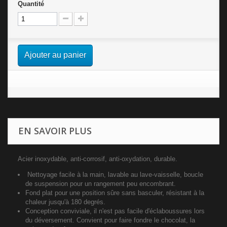
Quantité
Ajouter au panier
EN SAVOIR PLUS
Acier inoxydable, anti-corrosif, anti-oxydation, durable.
Nettoyage facile à la main, lavable au lave-vaisselle, boucle
de suspension pour un rangement peu encombrant.
Fond plat pour une position sûre sans basculer, résistant à la
chaleur jusqu'à 180 degrés.
Conception conviviale, il n'est pas facile d'éclaboussures lors
du déversement. Convient pour faire fondre le chocolat, la