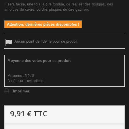
Il sera facile, une fois la cire fondue, de réaliser des bougies, des
amorces de cadre, ou des plaques de cire gaufrée.
Attention: dernières pièces disponibles !
Aucun point de fidélité pour ce produit.
Moyenne des votes pour ce produit
Moyenne :
5.0
/
5
Basée sur
1
avis clients.
Imprimer
9,91 €
TTC