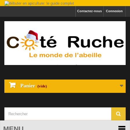
Contactez-nous
Connexion
Panier
(vide)
MENU