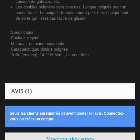
cuisson de gâteaux, etc.
Les doubles poignées sont conçues. Longue poignée pour un
accès facile. La poignée frontale courte peut tenir quelque part
de sorte qu'il n'est pas facile de glisser.
Spécification:
Couleur: argent
Matériau: en acier inoxydable
Caractéristique: double poignée
Taille (environ): 14.2*16.5cm , hauteur 6cm
AVIS (1)
Seuls les clients enregistrés peuvent poster un avis.
Connectez-
vous ou créez un compte
.
Moyenne des votes