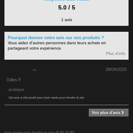
5.0 / 5
1 avis
Pourquoi donner votre avis sur nos produits ?
Vous aidez d'autres personnes dans leurs achats en
partageant votre expérience.
Plus d'info
28/04/2020
5
/
5
Gilles F
pratique
Cet avis a été posté pour
bain marie pour fondre la cire
Voir plus d'avis
bain marie pour fondre la cire
(
9.91
EUR
)