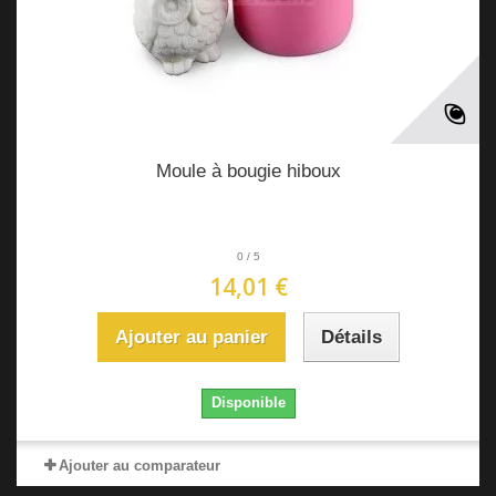
Moule à bougie hiboux
0
/
5
14,01 €
Ajouter au panier
Détails
Disponible
Ajouter au comparateur