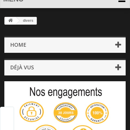
divers
HOME
DÉJÀ VUS