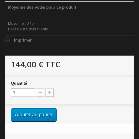
Moyenne des votes pour ce produit
Moyenne :
0
/
5
Basée sur
0
avis clients.
Imprimer
144,00 €
TTC
Quantité
Ajouter au panier