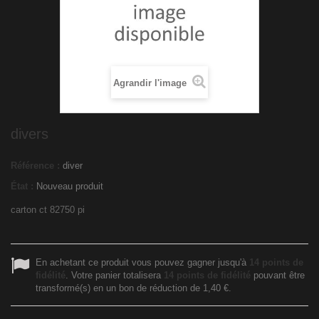
Agrandir l'image
divers
Référence :
diver
État :
Nouveau produit
carton ct 82750 pi
En achetant ce produit vous pouvez gagner jusqu'à
14
points de
fidélité
. Votre panier totalisera
14
points de fidélité
pouvant être
transformé(s) en un bon de réduction de
1,40 €
.