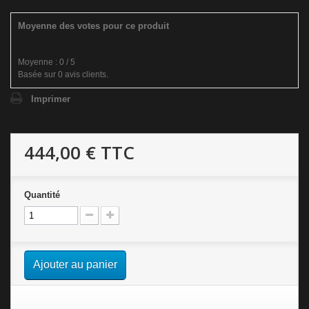
Moyenne des votes pour ce produit
Moyenne :
0
/
5
Basée sur
0
avis clients.
Imprimer
444,00 €
TTC
Quantité
Ajouter au panier