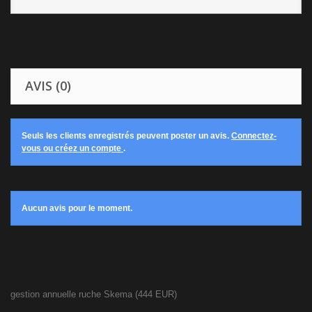
AVIS (0)
Seuls les clients enregistrés peuvent poster un avis.
Connectez-
vous ou créez un compte
.
Aucun avis pour le moment.
gestion annuelle ruche Skema
(
444
EUR
)