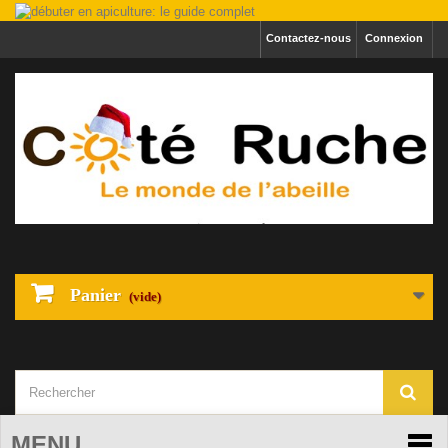
Contactez-nous
Connexion
Panier
(vide)
MENU