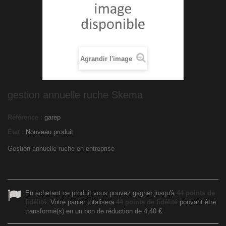
Agrandir l'image
gestion annuelle ruche Skema
Référence :
garep
État :
Nouveau produit
Gestion annuelle ruche en entreprise
En achetant ce produit vous pouvez gagner jusqu'à
44
points de
fidélité
. Votre panier totalisera
44
points de fidélité
pouvant être
transformé(s) en un bon de réduction de
4,40 €
.