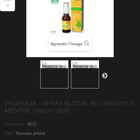
×
Agrandir l'image
PROPOLIA - SPRAY BUCCAL BIO PROPOLIS
MENTHE (Flacon 20ml)
Référence :
8612
État :
Nouveau produit