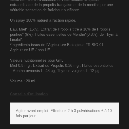
extraordinaire de la propolis française et de la menthe pur une
véritable sensation de fraîcheur purifiante.
Un spray 100% naturel à l'action rapide.
Eau, Miel* (15%), Extrait de Propolis titré à 16% de Propolis
purifiée* (6%), Huiles essentielles de Menthe*(0.8%), de Thym à
Linalol*.
*Ingrédients issus de l’Agriculture Biologique FR-BIO-01.
Agriculture UE / non UE
Valeurs nutritionnelles pour 6mL :
Miel 0.9 mg ; Extrait de Propolis 0.36 mg ; Huiles essentielles
: Mentha arvensis L. 48 µg, Thymus vulgaris L. 12 µg
Volume : 20 ml
Conseils d'utilisation
Agiter avant emploi. Effectuez 2 à 3 pulvérisations 6 à 10
fois par jour.