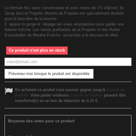
La formule bio, sans conservateur et avec moins de 1% d'alcool, du
Spray buccal Propolis Menthe
de Propolia est spécialement étudiée
pour le bien-être de la bouche.
Il apaise la gorge et dégage les voies respiratoires pour garder une
haleine fraîche. Les vertus purifiantes de la Propolis et des Huiles
Essentielles de Menthe Fraîche associées à la douceur du Miel.
Ce produit n'est plus en stock
Prévenez-moi lorsque le produit est disponible
En achetant ce produit vous pouvez gagner jusqu'à
1
point de
fidélité
. Votre panier totalisera
1
point de fidélité
pouvant être
transformé(s) en un bon de réduction de
0,10 €
.
Moyenne des votes pour ce produit