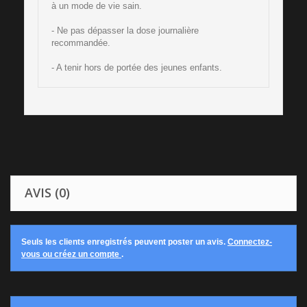
à un mode de vie sain.
- Ne pas dépasser la dose journalière
recommandée.
- A tenir hors de portée des jeunes enfants.
AVIS (0)
Seuls les clients enregistrés peuvent poster un avis.
Connectez-
vous ou créez un compte
.