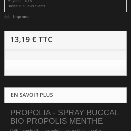
Moyenne :
0
/
5
Basée sur
0
avis clients.
Imprimer
13,19 €
TTC
EN SAVOIR PLUS
PROPOLIA - SPRAY BUCCAL
BIO PROPOLIS MENTHE
Cette formule ultra-concentrée vous restitue la qualité