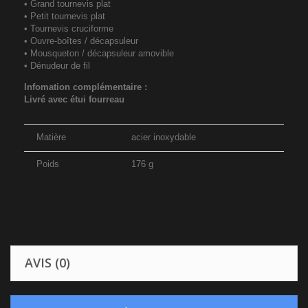
• Grand tournevis plat
• Petit tournevis plat
• Tournevis cruciforme
• Ouvre-boîtes / décapsuleur
• Mousqueton / décapsuleur amovible
• Dénudeur de fil
Infomation complémentaire :
Livré avec étui fourreau
Matière
acier inoxydable
Poids
176 g
AVIS (0)