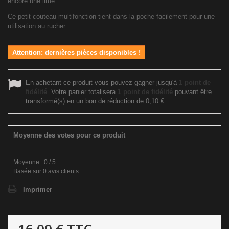
encore une lime.
Ce petit couteau multifonction tient dans la poche facilement pour une
utilisation au rucher.
Attention: dernières pièces disponibles !
En achetant ce produit vous pouvez gagner jusqu'à
1
point de
fidélité
. Votre panier totalisera
1
point de fidélité
pouvant être
transformé(s) en un bon de réduction de
0,10 €
.
Moyenne des votes pour ce produit
Moyenne :
0
/
5
Basée sur
0
avis clients.
Imprimer