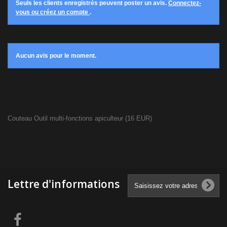
Seuls les clients enregistrés peuvent poster un avis.
Connectez-
vous ou créez un compte
.
Aucun avis pour le moment.
Couteau Outil multi-fonctions apiculteur
(
16
EUR
)
Lettre d'informations