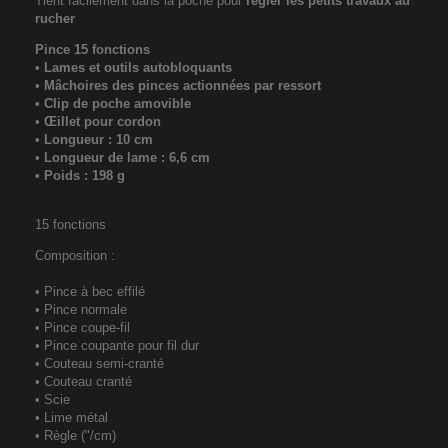
Tient facilement dans la poche pour
régler les petits travaux au
rucher
Pince 15 fonctions
• Lames et outils autobloquants
• Mâchoires des pinces actionnées par ressort
• Clip de poche amovible
• Œillet pour cordon
• Longueur : 10 cm
• Longueur de lame : 6,6 cm
• Poids : 198 g
15 fonctions
Composition :
• Pince à bec effilé
• Pince normale
• Pince coupe-fil
• Pince coupante pour fil dur
• Couteau semi-cranté
• Couteau cranté
• Scie
• Lime métal
• Règle ("/cm)