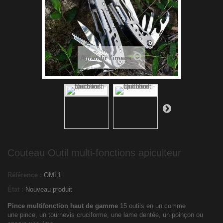
Agrandir l'image
Couteau Outil multi-fonctions apiculteur
Référence :
OML1
État :
Nouveau produit
Pince multifonction haut de gamme
15 outils en un comme
une pince, un tournevis cruciforme, une lame dentée, un poinçon ou