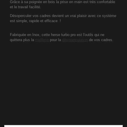
Grâce à sa poignée en bois la prise en main est très confortable
et le travail facilité.
Désoperculer vos cadres devient un vrai plaisir avec ce système
est simple, rapide et efficace !
Fabriquée en Inox, cette herse turbo pro est l'outils qui ne
quittera plus la
miéllerie
pour la
désoperculation
de vos cadres.