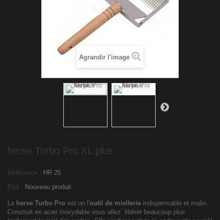
Agrandir l'image
herse Turbo Pro XL plus
Référence :
HR 25
État :
Nouveau produit
La
herse Turbo Pro
est un l'
outil de miellerie
indispensable et
malin.
Construit en acier inoxydable vous allez libérer beaucoup plus