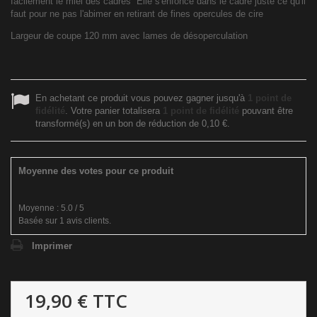
facilement le miel des cadres Elle s'enfonce dans le cadre juste ce qu'il
faut pour ne pas l'abimer en retirant de fines opercules de cire
Largeur de coupe 120 mm avec lames de désoperculation
En achetant ce produit vous pouvez gagner jusqu'à
1
point de
fidélité
. Votre panier totalisera
1
point de fidélité
pouvant être
transformé(s) en un bon de réduction de
0,10 €
.
Moyenne des votes pour ce produit
Moyenne :
5.0
/
5
Basée sur
1
avis clients.
Imprimer
19,90 €
TTC