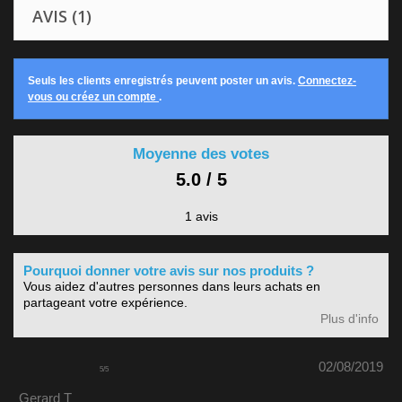
AVIS (1)
Seuls les clients enregistrés peuvent poster un avis.
Connectez-
vous ou créez un compte
.
Moyenne des votes
5.0 / 5
1 avis
Pourquoi donner votre avis sur nos produits ?
Vous aidez d'autres personnes dans leurs achats en
partageant votre expérience.
Plus d'info
02/08/2019
5
/
5
Gerard T