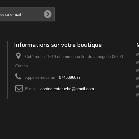
Informations sur votre boutique
M
Coté ruche, 1619 chemin du collet de la begude 06390
M
Contes
M
Appelez-nous au :
0745396077
M
M
E-mail :
contactcoteruche@gmail.com
M