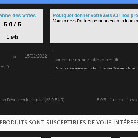
nne des votes
Pourquoi donner votre avis sur nos pro
Vous aidez d'autres personnes dans leurs a
5.0 / 5
1 avis
15/02/2022
5
/
5
santon de grande taille et bien fini
ce D
Cet avis a été posté pour
Grand Santon Désoperculer le m
ton Désoperculer le miel
(
22.9
EUR
)
5.0
/
5
-
1
notes -
1
avis
 PRODUITS SONT SUSCEPTIBLES DE VOUS INTÉRES