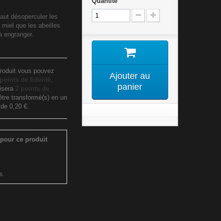
Quantité
 faut désoperculer les
e miel que les abeilles
à engranger.
roduit vous pouvez
Ajouter au
points de fidélité
.
panier
lisera
2
points de
tre transformé(s) en un
n de
0,20 €
.
pour ce produit
s.