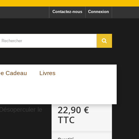
Contactez-nous
Connexion
ée Cadeau
Livres
22,90 €
Désoperculer le
TTC