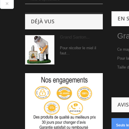
×
EN 
DÉJÀ VUS
Gra
Grand Santon...
Pour récolter le miel il
Ce magn
faut...
Pour la
Taille
AVIS
Seuls l