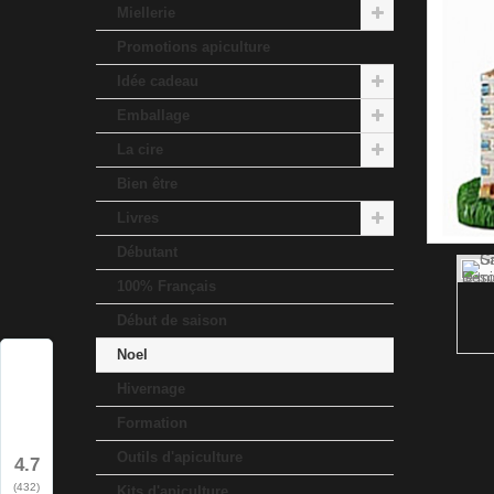
Miellerie
Promotions apiculture
Idée cadeau
Emballage
La cire
Bien être
Livres
Débutant
100% Français
Début de saison
Noel
Hivernage
Formation
Outils d'apiculture
4.7
(432)
Kits d'apiculture