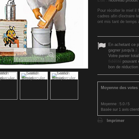
État :
Nouveau produit
Pour récolter le miel il
cadres afin d'extraire l
ont mis tant de temps 
En achetant ce p
gagner jusqu'à
2
Agrandir l'image
Votre panier tota
fidélité
pouvant ê
bon de réductio
Moyenne des votes 
Moyenne :
5.0
/
5
Basée sur
1
avis client
Imprimer