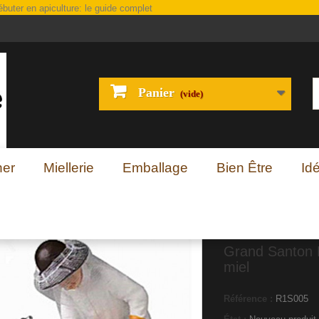
Panier
(vide)
her
Miellerie
Emballage
Bien Être
Id
Grand Santon 
miel
Référence :
R1S005