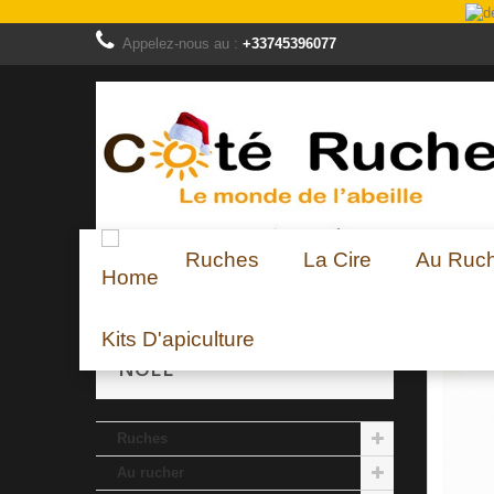
Appelez-nous au :
+33745396077
Ruches
La Cire
Au Ruc
Noel
Grand Santon Désoperculer le miel
Kits D'apiculture
NOEL
Ruches
Au rucher