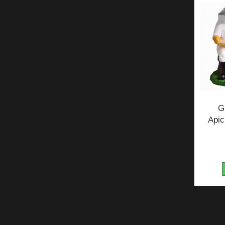
G
Apic