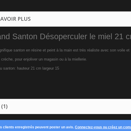
SAVOIR PLUS
nd Santon Désoperculer le miel 21 
ifique santon en résine et peint à la main est très réaliste avec son voile et f
 crèche, pour enjoliver un magasin ou à la miellerie.
 du santon: hauteur 21 cm largeur 15
 (1)
es clients enregistrés peuvent poster un avis.
Connectez-vous ou créez un com