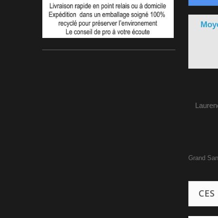
Moye
_______________________________________
Lauren
Grand San
CES