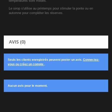
températures sont froides.
Le sirop s'utilise au printemps pour stimuler la ponte ou en
automne pour compléter les réserves.
AVIS (0)
Seuls les clients enregistrés peuvent poster un avis.
Connectez-
vous ou créez un compte
.
Aucun avis pour le moment.