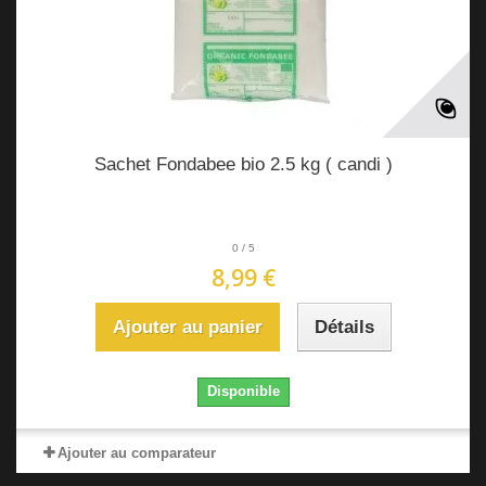
Sachet Fondabee bio 2.5 kg ( candi )
0
/
5
8,99 €
Ajouter au panier
Détails
Disponible
Ajouter au comparateur