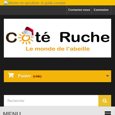
Contactez-nous
Connexion
Panier
(vide)
MENU