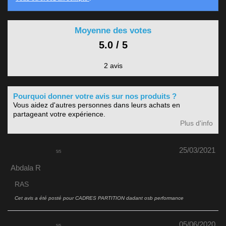
Moyenne des votes
5.0 / 5
2 avis
Pourquoi donner votre avis sur nos produits ?
Vous aidez d'autres personnes dans leurs achats en
partageant votre expérience.
Plus d'info
25/03/2021
5
/
5
Abdala R
RAS
Cet avis a été posté pour
CADRES PARTITION dadant osb performance
05/06/2020
5
/
5