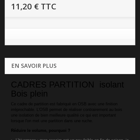
11,20 €
TTC
EN SAVOIR PLUS
CADRES PARTITION isolant
Bois plein
Ce cadre de partition est fabriqué en OSB avec une finition
irréprochable. L'OSB permet de réaliser contrairement au bois
une isolation de bien meilleure qualité ce qui est important
lorsque l'on met une partition dans une ruche.
Réduire le volume, pourquoi ?