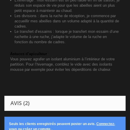
L’hivernage : mon essaim est un peu faible en fin de saison, je
réduis son espace de vie pour que les abeilles aient un plus
petit espace à maintenir au chaud.
Les divisions : dans la ruche de réception, je commence par
accueillir mes abeilles dans un volume adapté à la quantité de
cadres.
Le transfert d’essaims : lorsque je transfert mon essaim d’une
ruchette à une ruche, j’adapte le volume de la ruche en
fonction du nombre de cadres.
Astuces d’apiculteur
Vous pouvez agrafer un isolant aluminium à l’intérieur de votre
partition. Pour l’hivernage, comblez le vide avec des isolants
mousse par exemple pour éviter les déperditions de chaleur.
AVIS (2)
Seuls les clients enregistrés peuvent poster un avis.
Connectez-
vous ou créez un compte
.