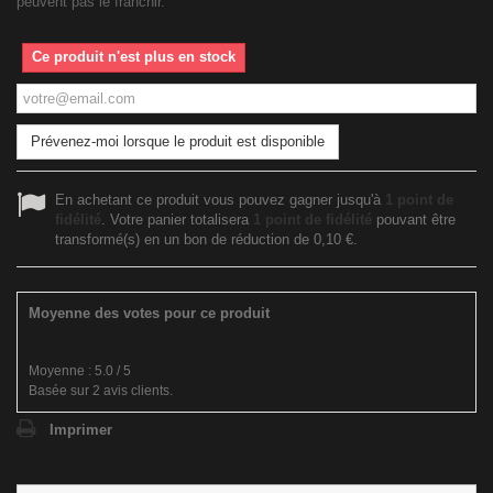
peuvent pas le franchir.
Ce produit n'est plus en stock
Prévenez-moi lorsque le produit est disponible
En achetant ce produit vous pouvez gagner jusqu'à
1
point de
fidélité
. Votre panier totalisera
1
point de fidélité
pouvant être
transformé(s) en un bon de réduction de
0,10 €
.
Moyenne des votes pour ce produit
Moyenne :
5.0
/
5
Basée sur
2
avis clients.
Imprimer