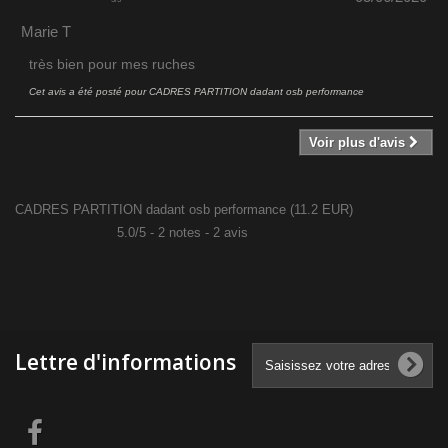
Marie T
très bien pour mes ruches
Cet avis a été posté pour
CADRES PARTITION dadant osb performance
Voir plus d'avis
CADRES PARTITION dadant osb performance
(
11.2
EUR
)
5.0
/
5
-
2
notes -
2
avis
Lettre d'informations