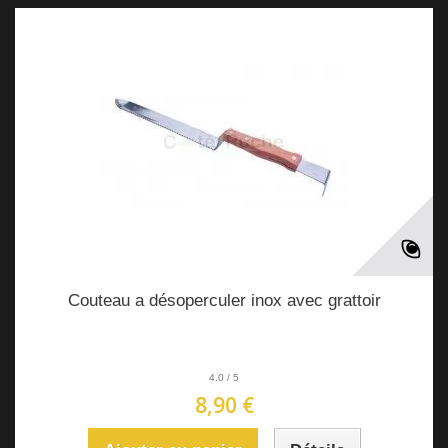
Couteau a désoperculer inox avec grattoir
4.0
/
5
8,90 €