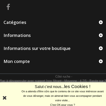
Catégories
Informations
Informations sur votre boutique
Mon compte
Côté ruche
-
Bac à désoperculer avec support Inox filtrant
- Moyenne :
4.7
/
5
- Basée sur
3
avis clients
les Cookies !
Salut c'est nous...
On a attendu d'être sûrs que le contenu de ce site vous intéresse avant
de vous déranger, mais on aimerait bien vous accompagner pendant
votre visite...
C'est OK pour vous ?