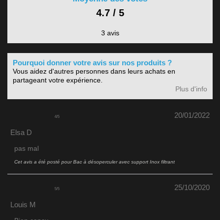
4.7 / 5
3 avis
Pourquoi donner votre avis sur nos produits ?
Vous aidez d'autres personnes dans leurs achats en
partageant votre expérience.
Plus d'info
20/01/2022
4
/
5
Elsa D
pas mal
Cet avis a été posté pour
Bac à désoperculer avec support Inox filtrant
25/10/2020
5
/
5
Louis M