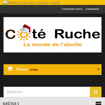
Contactez-nous
Connexion
Panier
(vide)
MENU