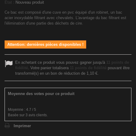
État :
Nouveau produit
Ce bac est composé d'une cuve en pvc équipé d'un robinet, un bac
acier inoxydable filtrant avec chevalets. L'avantage du bac filtrant est
l'élimination d'une partie des déchets de cire.
Attention: dernières pièces disponibles !
En achetant ce produit vous pouvez gagner jusqu'à
11
points de
fidélité
. Votre panier totalisera
11
points de fidélité
pouvant être
transformé(s) en un bon de réduction de
1,10 €
.
Moyenne des votes pour ce produit
Moyenne :
4.7
/
5
Basée sur
3
avis clients.
Imprimer