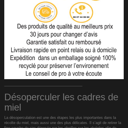
_______________________________________
Désoperculer les cadres de
miel
La désoperculation est une des étapes les plus importantes dans la
récolte du miel, mais aussi une des plus délicates. Il s’agit de retirer la
fine couche de cire déposée par les abeilles sur les alvéoles afin de