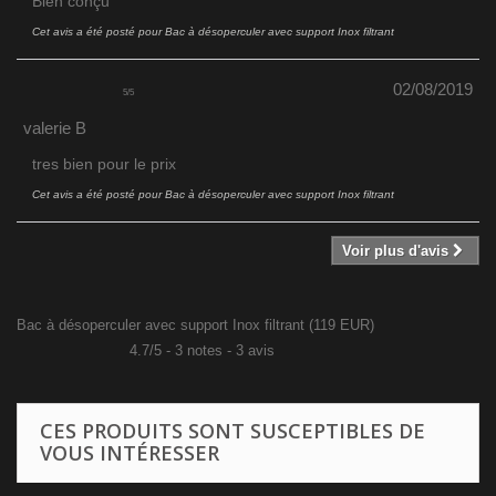
Bien conçu
Cet avis a été posté pour
Bac à désoperculer avec support Inox filtrant
02/08/2019
5
/
5
valerie B
tres bien pour le prix
Cet avis a été posté pour
Bac à désoperculer avec support Inox filtrant
Voir plus d'avis
Bac à désoperculer avec support Inox filtrant
(
119
EUR
)
4.7
/
5
-
3
notes -
3
avis
CES PRODUITS SONT SUSCEPTIBLES DE
VOUS INTÉRESSER