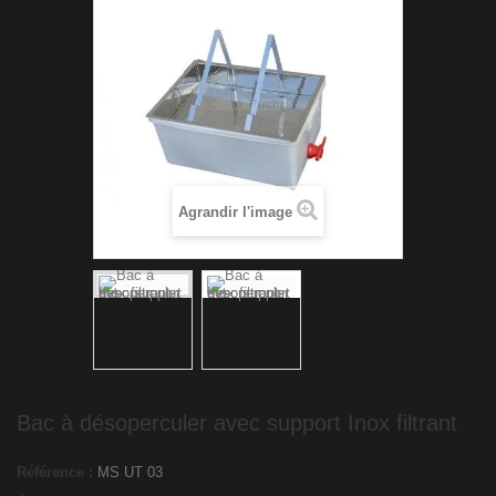
Agrandir l'image
Bac à désoperculer avec support Inox filtrant
Référence :
MS UT 03