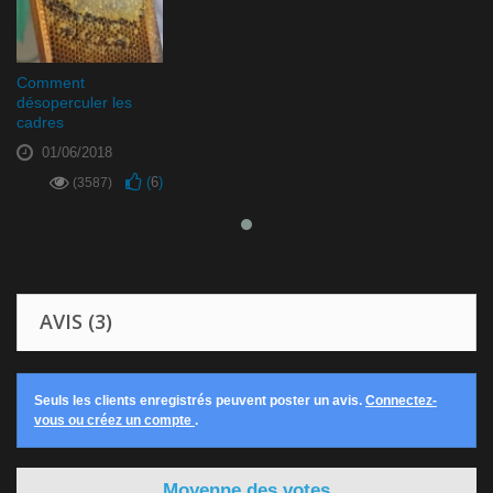
Comment
désoperculer les
cadres
01/06/2018
(
6
)
(3587)
AVIS (3)
Seuls les clients enregistrés peuvent poster un avis.
Connectez-
vous ou créez un compte
.
Moyenne des votes