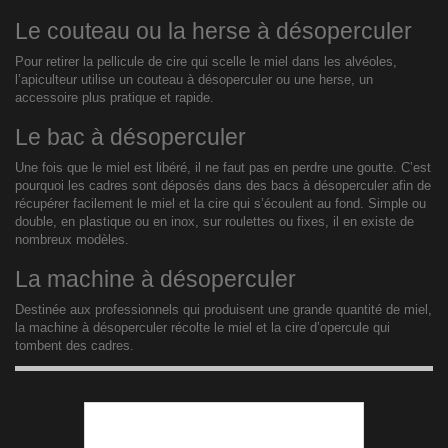
Le couteau ou la herse à désoperculer
Pour retirer la pellicule de cire qui scelle le miel dans les alvéoles,
l’apiculteur utilise un couteau à désoperculer ou une herse, un
accessoire plus pratique et rapide.
Le bac à désoperculer
Une fois que le miel est libéré, il ne faut pas en perdre une goutte. C’est
pourquoi les cadres sont déposés dans des bacs à désoperculer afin de
récupérer facilement le miel et la cire qui s’écoulent au fond. Simple ou
double, en plastique ou en inox, sur roulettes ou fixes, il en existe de
nombreux modèles.
La machine à désoperculer
Destinée aux professionnels qui produisent une grande quantité de miel,
la machine à désoperculer récolte le miel et la cire d’opercule qui
tombent des cadres.