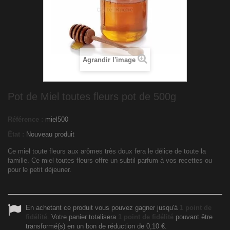
Agrandir l'image
Pot de Miel toutes fleurs pot de 500g
Référence :
miel500
État :
Nouveau produit
Ce miel toute fleurs aux arômes très doux fera le délice de toute la
famille. C
e miel toutes fleurs offre un subtil parfum à vos recettes ou
pour le petit déjeuner.
En achetant ce produit vous pouvez gagner jusqu'à
1
point de
fidélité
. Votre panier totalisera
1
point de fidélité
pouvant être
transformé(s) en un bon de réduction de
0,10 €
.