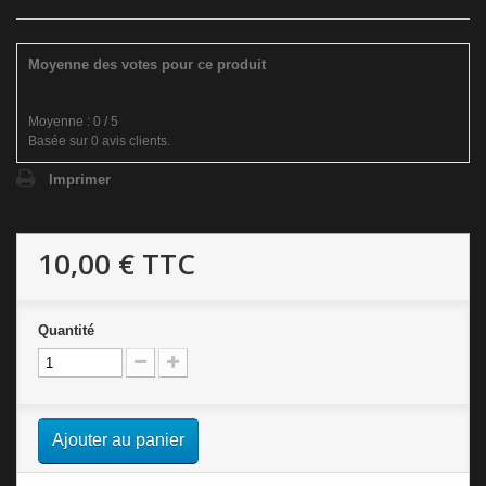
Moyenne des votes pour ce produit
Moyenne :
0
/
5
Basée sur
0
avis clients.
Imprimer
10,00 €
TTC
Quantité
Ajouter au panier