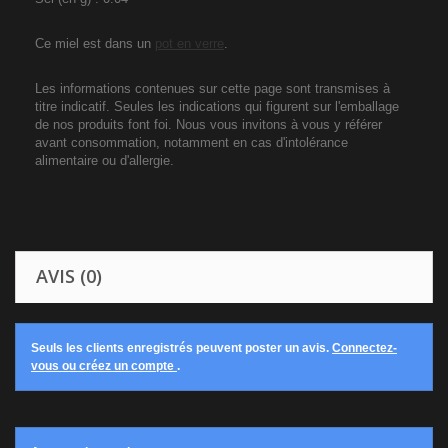
Ce miel est dans un
pot en verre
.
Les informations contenues sur cette page sont transmises à
titre indicatif. Seules les indications qui figurent sur l'emballage
de nos produits font foi. Nous vous invitons à vous y référer
avant consommation, notamment en cas d'intolérance
alimentaire ou d'allergie.
AVIS (0)
Seuls les clients enregistrés peuvent poster un avis.
Connectez-
vous ou créez un compte
.