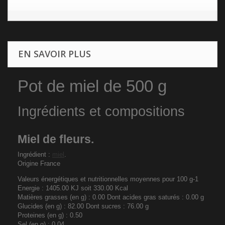
EN SAVOIR PLUS
Pot de miel de 500 g
Ingrédients et compositions
Miel de fleurs.
Ingrédient :
miel
.
Origine France
Valeurs énergétiques et nutritionnelles moyennes pour 100 g-1
Energie : 1405.00 KJ soit 330.00 Kcal
Matières grasses (en g) : 0.00 Dont acides gras saturés : 0.00 g
Glucides (en g) : 82.00 Dont sucres : 76.00 g
Proteines (en g) : 0.50
Sel (en g) : 0.04