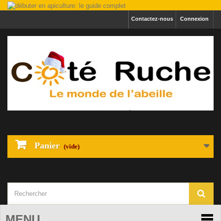
Contactez-nous
Connexion
Panier
(vide)
MENU