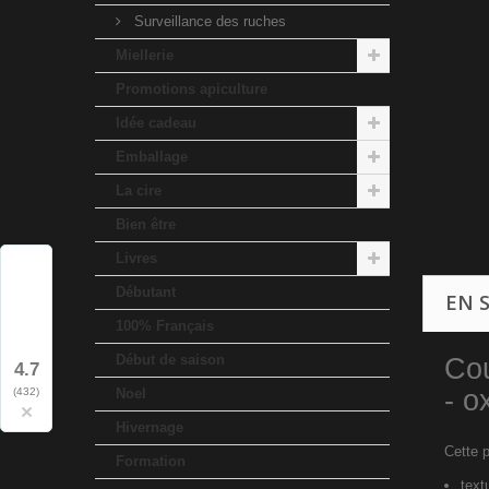
Surveillance des ruches
Miellerie
Promotions apiculture
Idée cadeau
Emballage
La cire
Bien être
Livres
Débutant
EN 
100% Français
Début de saison
Cou
4.7
- o
(432)
Noel
×
Hivernage
Cette 
Formation
text