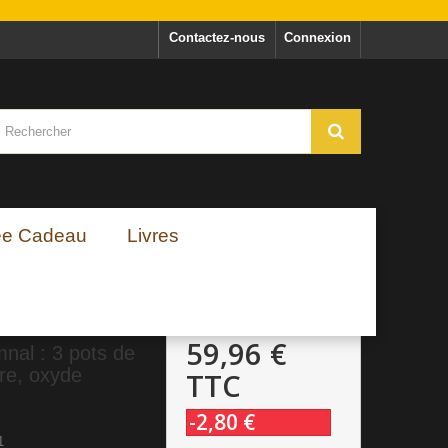
Contactez-nous
Connexion
ée Cadeau
Livres
59,96 €
nal : 3 pots de
cre, oxyde
TTC
-2,80 €
1