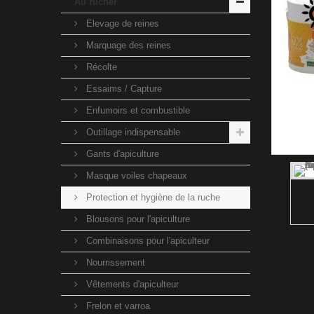
Au rucher
Elevage de reines
Marquage des reines
Récolte
Essaims / Capture
Enfumoirs et combustible
Outillage indispensable
Gants d'apiculture
Masque voiles chapeaux
Protection et hygiène de la ruche
Blousons pour l'apiculture
Combinaisons pour l'apiculteur
Nourrissement
Vêtements d'apiculteur
Frelon et varroa