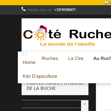
Appelez-nous au :
+33745396077
Ruches
La Cire
Au Ruc
Au rucher
Protection et hygiène de la ruche
Kits D'apiculture
PROTECTION ET HYGIÈNE
DE LA RUCHE
Ruches