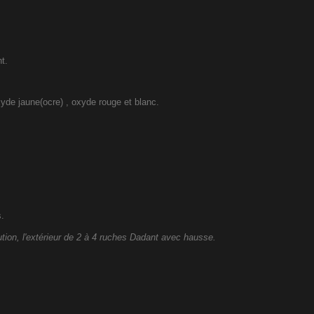
t.
yde jaune(ocre) , oxyde rouge et blanc.
s.
ution,
l'extérieur de
2 à 4 ruches Dadant avec hausse.