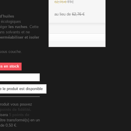
62,76 €
TTC
au lieu de
62,76 €
d'huiles
t écologiques
téger
les ruches
. Cette
ans solvants et ne
erméabiliser et isoler
 sous couche.
us en stock
 le produit est disponible
roduit vous pouvez
points de fidélité
.
lisera
5
points de
tre transformé(s) en un
n de
0,50 €
.