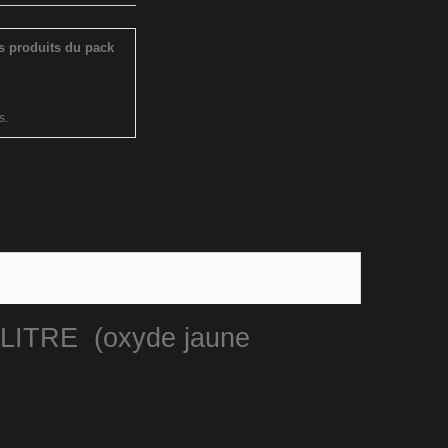
s produits du pack
s.
1 LITRE (oxyde jaune