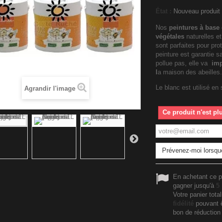
État :
Nouveau produit
Nos
peintures à base 
végétales
naturelles e
sont parfaites pour pro
peinture est garantie s
pollue pas, elle va
imp
l
a maison des abeilles.
Le blanc est utilisé en
Agrandir l'image
Ce produit n'est pl
Prévenez-moi lorsque
En achetant ce p
gagner jusqu'à
5
Votre panier tota
fidélité
pouvant ê
bon de réductio