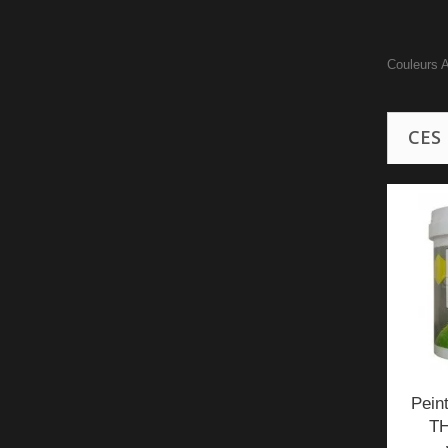
Couleurs A
CES
Pein
T