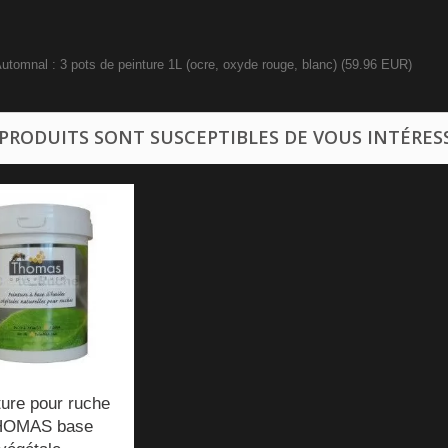
utomnal : 3 pots de peinture 1L (ocre, oxyde rouge, blanc)
(
59.96
EUR
)
 PRODUITS SONT SUSCEPTIBLES DE VOUS INTÉRES
ture pour ruche
HOMAS base