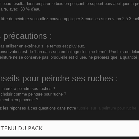
 beau résultat bien préparer le bois en ponçant le support puis appliquer la 
aire, avec 30 % d'eau.
litre de peinture vous allez pouvoir appliquer 3 couches sur environ 2 à 3 r
 précautions :
as utiliser en extérieur si le temps est pluvieux.
onservation est de 1 an dans son emballage d'origine fermé. Une fois ce déla
einture ne se conserve pas lorsqu'elle est diluée, ne préparez que la quantité
seils pour peindre ses ruches :
 interêt à peindre ses ruches ?
 choisir comme
peinture pour ruche
?
ent bien procéder ?
z les réponses à ces questions dans notre
tutoriel sur la peinture pour ruche
TENU DU PACK