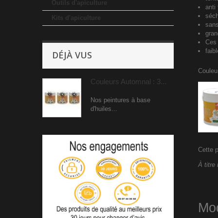
Outils d'apiculture
anti
séch
Kits d'apiculture
sans
gran
Ces 
faib
DÉJÀ VUS
Couleu
Couleurs Automnal : 3...
Nos peintures à base
d'huiles...
Cette p
À titre
Mod