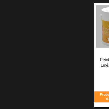
Pein
Liné
Produ
d'