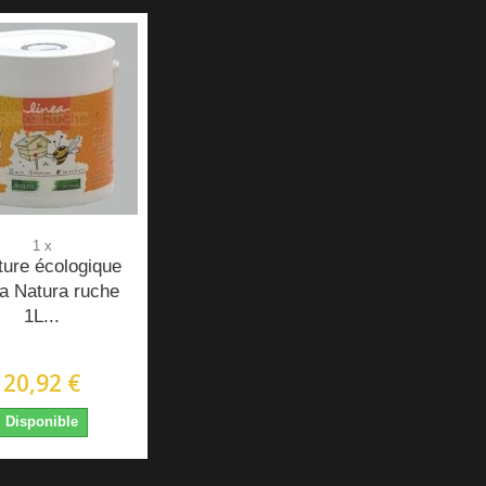
1 x
ture écologique
a Natura ruche
1L...
20,92 €
Disponible