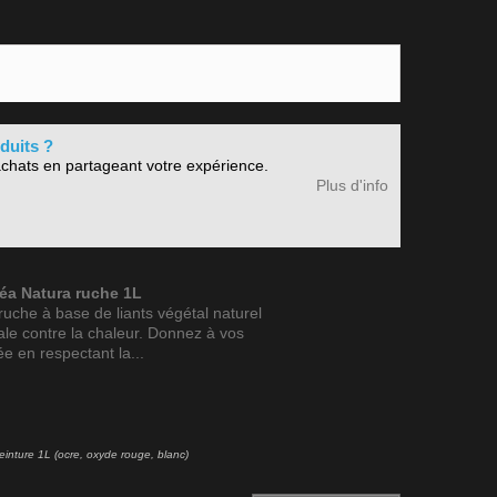
duits ?
chats en partageant votre expérience.
Plus d'info
éa Natura ruche 1L
uche à base de liants végétal naturel
ale contre la chaleur. Donnez à vos
e en respectant la...
inture 1L (ocre, oxyde rouge, blanc)