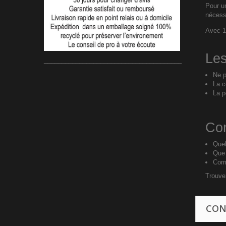
Pour un
nécess
Avec 1 
Les
_______________________________________
Ne p
La c
La p
Con
Quel
Que
Comm
Trouve
CON