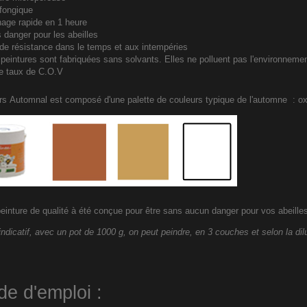
 fongique
age rapide en 1 heure
 danger pour les abeilles
de résistance dans le temps et aux intempéries
peintures sont fabriquées sans solvants. Elles ne polluent pas l'environnemen
le taux de C.O.V
rs Automnal est composé d'une palette de couleurs typique de l'automne : ox
einture de qualité à été conçue pour être sans aucun danger pour vos abeille
 indicatif, avec un pot de 1000 g, on peut peindre, en 3 couches et selon la dil
e d'emploi :