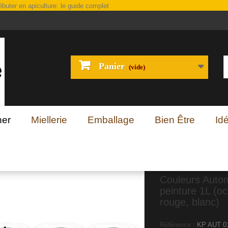
Panier
(vide)
her
Miellerie
Emballage
Bien Être
Id
Couleurs Automnal : 3 pots de peinture 1L (ocre, oxyde rouge, blanc)
Couleurs Autom
peinture 1L (o
rouge, blanc)
Référence :
KP AUT 0