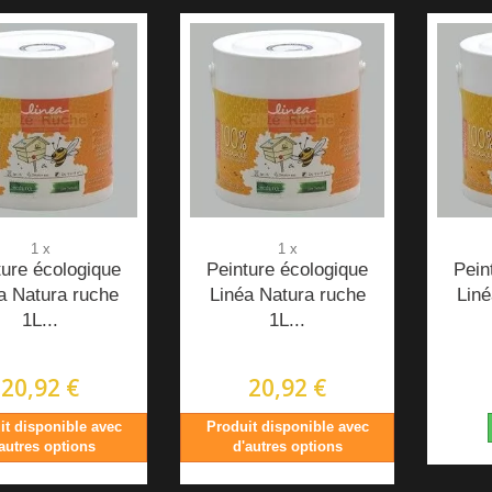
1 x
1 x
ture écologique
Peinture écologique
Pein
a Natura ruche
Linéa Natura ruche
Liné
1L...
1L...
20,92 €
20,92 €
it disponible avec
Produit disponible avec
autres options
d'autres options