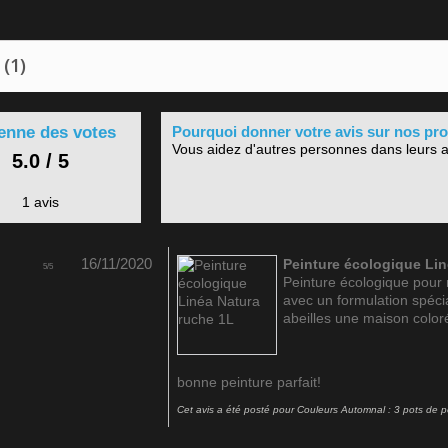
 (1)
nne des votes
Pourquoi donner votre avis sur nos pro
Vous aidez d'autres personnes dans leurs a
5.0 / 5
1 avis
16/11/2020
Peinture écologique Lin
5
/
5
Peinture écologique pour r
avec un formulation spéci
abeilles une maison coloré
bonne peinture parfait!
Cet avis a été posté pour
Couleurs Automnal : 3 pots de pe