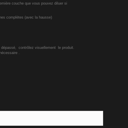
première couche que vous pouvez diluer si
uches complètes (avec la hausse)
i dépassé, contrôlez visuellement le produit.
 nécessaire .