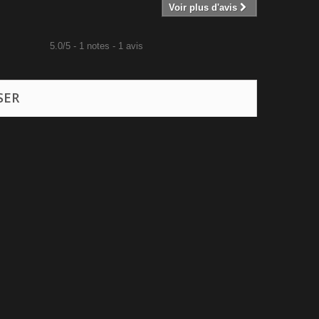
Voir plus d'avis
5.0
/
5
-
1
notes -
1
avis
SER