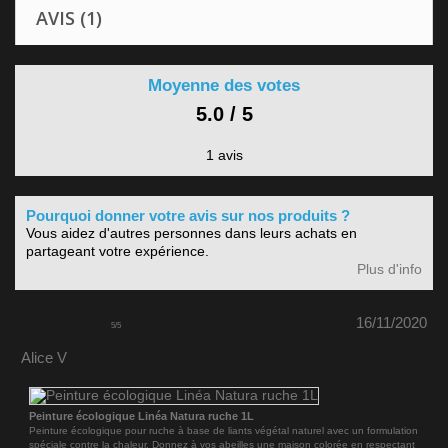
AVIS (1)
Moyenne des votes
5.0 / 5
1 avis
Pourquoi donner votre avis sur nos produits ?
Vous aidez d'autres personnes dans leurs achats en
partageant votre expérience.
Plus d'info
16/11/2020
5
/
5
Alice V
Peinture écologique Linéa Natura ruche 1L
Peinture écologique pour ruche à base de liants végétal naturel avec un formulation
spéciale contre la chaleur. Donnez à vos abeilles une maison colorée en respectant