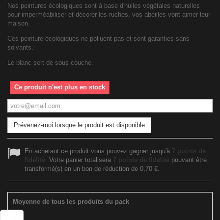
Nos
peintures écologiques sont à base d'huiles végétales
naturelles
pour
imperméabiliser et décorer les ruches, vos abeilles vont aimer leur
maison.
Ces peinture écologiques ne polluent pas et sont garanties sans
solvants.
Le blanc sert de sous couche.
Ce produit n'est plus en stock
Prévenez-moi lorsque le produit est disponible
En achetant ce produit vous pouvez gagner jusqu'à
7
points de
fidélité
. Votre panier totalisera
7
points de fidélité
pouvant être
transformé(s) en un bon de réduction de
0,70 €
.
Moyenne de tous les produits du pack