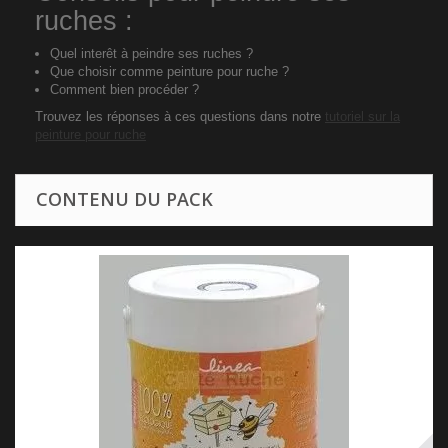
ruches :
Quel interêt à peindre ses ruches ?
Que choisir comme
peinture pour ruche
?
Comment bien procéder ?
Trouvez les réponses à ces questions dans notre
tutoriel sur la
peinture pour ruche
CONTENU DU PACK