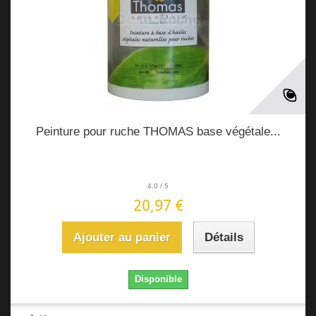
Peinture pour ruche THOMAS base végétale...
4.0
/
5
20,97 €
Ajouter au panier
Détails
Disponible