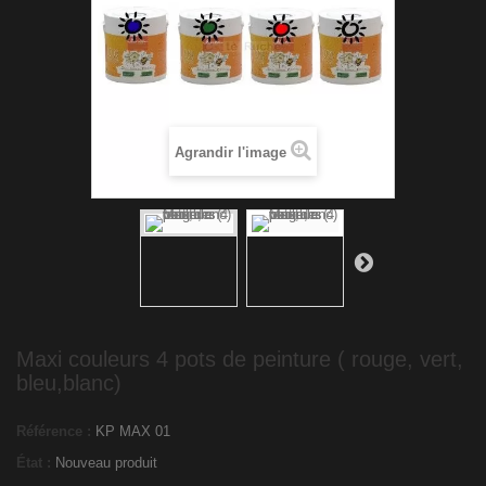
Agrandir l'image
Maxi couleurs 4 pots de peinture ( rouge, vert,
bleu,blanc)
Référence :
KP MAX 01
État :
Nouveau produit