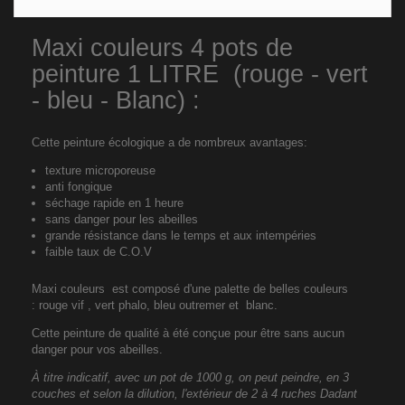
Maxi couleurs 4 pots de
peinture 1 LITRE (rouge - vert
- bleu - Blanc) :
Cette peinture écologique a de nombreux avantages:
texture microporeuse
anti fongique
séchage rapide en 1 heure
sans danger pour les abeilles
grande résistance dans le temps et aux intempéries
faible taux de C.O.V
Maxi couleurs est composé d'une palette de belles couleurs
: rouge vif , vert phalo, bleu outremer et blanc.
Cette peinture de qualité à été conçue pour être sans aucun
danger pour vos abeilles.
À titre indicatif, avec un pot de 1000 g, on peut peindre, en 3
couches et selon la dilution,
l'extérieur de
2 à 4 ruches Dadant