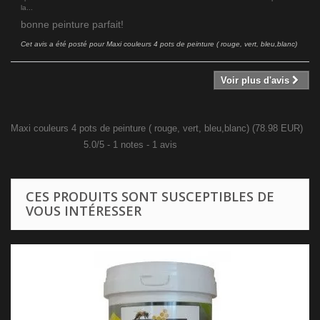
la...
bonne peinture parfait!
Cet avis a été posté pour
Maxi couleurs 4 pots de peinture ( rouge, vert, bleu,blanc)
Voir plus d'avis
Maxi couleurs 4 pots de peinture ( rouge, vert, bleu,blanc)
(
78.98
EUR
)
5.0
/
5
-
1
notes -
1
avis
CES PRODUITS SONT SUSCEPTIBLES DE
VOUS INTÉRESSER